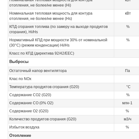
отопления, не более/не менее (Hi)
Номинальная тепловая мощность для контура
кВт
отопления, не более/не менее (Hs)
КПД сгорания топлива (по замеру на выходе продуктов
%
сгорания), Hi/Hs
Нормативный КПД при мощности 30% от номинальной
%
(30°С) (режим конденсации) Hi/Hs
Класс по КПД (директива 92/42/EEC)
Выбросы
Остаточный напор вентилятора
Па
Клас по NOx
Температура продуктов сгорания (G20)
°C
Содержание CO2 (G20)
%
Содержание CO (0% O2)
млн-1
Содержание O2 (G20)
%
Количество продуктов сгорания (G20)
м3/ч
Избыток воздуха
%
Отопление