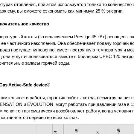
нтурах отопления, при этом используется только то количество 
ря ему, вы сможете сэкономить как минимум 25 % энергии.
лючительное качество
пературный котлы (за исключением Prestige 45 кВт) оснащены
 ее частичного накопления. Она обеспечивает подачу горячей в
 вода поступает мгновенно, имеет постоянную температуру и м
 они могут использоваться вместе с бойлером UPEC 120 литров
ючительные запасы горячей воды.
Gas Active-Safe device®
лжительности работы, гарантия работы котла, несмотря на низко
ENSATION
и
EVOLUTION
могут работать при давлении газа в 1
м «сна»: он автоматически возобновляет работу, когда условия 
поставляется серийно во всех котлах.