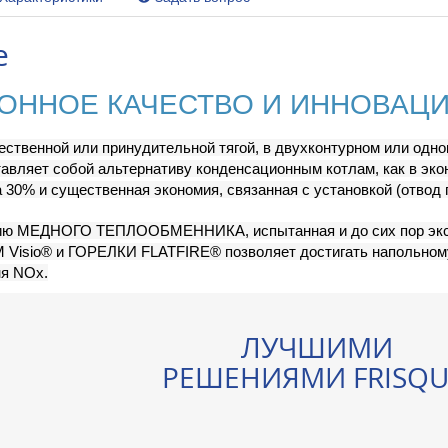
е
ОННОЕ КАЧЕСТВО И ИННОВАЦ
ественной или принудительной тягой, в двухконтурном или одн
ляет собой альтернативу конденсационным котлам, как в эконо
а 30% и существенная экономия, связанная с установкой (отвод 
нию МЕДНОГО ТЕПЛООБМЕННИКА, испытанная и до сих пор эк
sio® и ГОРЕЛКИ FLATFIRE® позволяет достигать напольному 
ня NOx.
ЛУЧШИМИ
РЕШЕНИЯМИ FRISQU