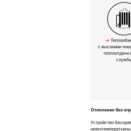
➜
Теплообм
с высокими пок
теплоотдачи 
служб
Отопление без ог
Устройство беспро
низкотемпературные