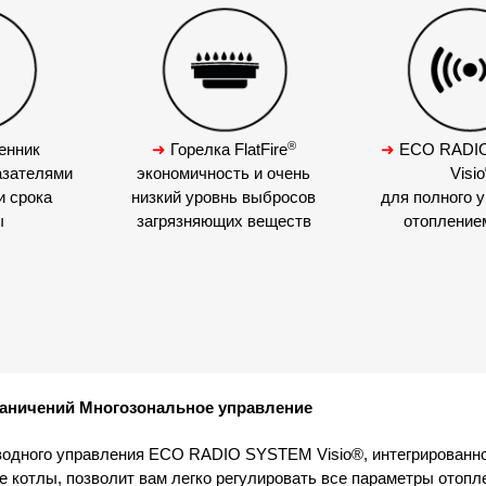
®
енник
➜
Горелка FlatFire
➜
ECO RADI
азателями
экономичность и очень
Visio
и срока
низкий уровнь выбросов
для полного 
ы
загрязняющих веществ
отопление
раничений
Многозональное управление
водного управления ECO RADIO SYSTEM Visio®, интегрированно
 котлы, позволит вам легко регулировать все параметры отоп