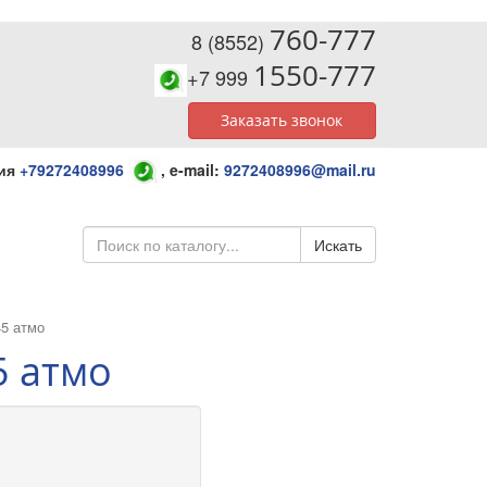
760-777
8 (8552)
1550-777
+7 999
Заказать звонок
ния
+79272408996
,
e-mail:
9272408996@mail.ru
Искать
45 атмо
45 атмо