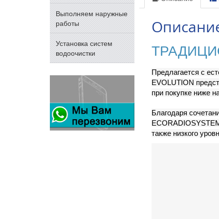
Выполняем наружные
Описани
работы
Установка систем
ТРАДИЦИ
водоочистки
Предлагается с ест
EVOLUTION представ
при покупке ниже н
Благодаря сочета
ECORADIOSYSTEM Vi
также низкого уров