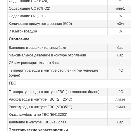
Содержание CO2 (G20)
%
Содержание CO (0% O2)
млн-1
Содержание O2 (G20)
%
Количество продуктов сгорания (G20)
м3/ч
Избыток воздуха
%
Отопление
Давление в расширительном баке
бар
Максимальное давление в контуре отопления
бар
Объем расширительного бака
л
Температура воды в контуре отопления (не менее/не
°C
более)
ГВС
Температура воды в контуре ГВС (не менее/не более)
°C
Расход воды в контуре ГВС (∆Т=25°С)
л/мин
Расход воды в контуре ГВС (∆Т=35°С)
л/мин
Класс комфорта по ГВС (EN13203)
Давление в контуре ГВС, не более
бар
Электрические характеристики